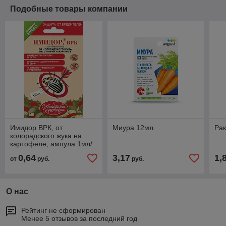
Подобные товары компании
Имидор ВРК, от
Миура 12мл.
Рак
колорадского жука на
картофеле, ампула 1мл/
100м2
0,64
3,17
1,
от
руб.
руб.
О нас
Рейтинг не сформирован
Менее 5 отзывов за последний год