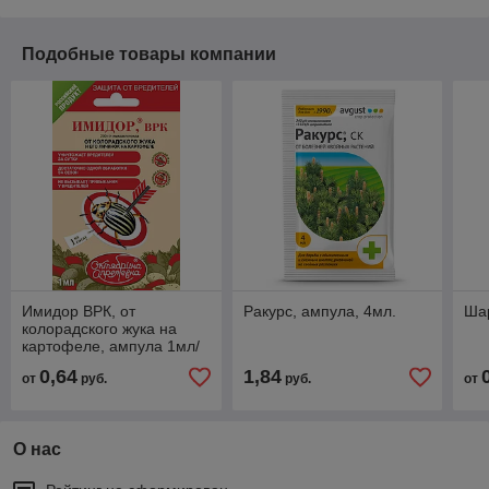
Подобные товары компании
Имидор ВРК, от
Ракурс, ампула, 4мл.
Шар
колорадского жука на
картофеле, ампула 1мл/
100м2
0,64
1,84
от
руб.
руб.
от
О нас