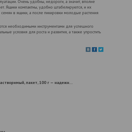
уатации. Очень удобны, недороги, а значит, вполне
ет. Ящики компактны, удобно штабелируются, и их
 семян в ящики, а после пикировки молодые растения
яются необходимыми инструментами для успешного
ьные условия для роста и развития, а также упростить
Купить Фитоспорин–М Супер–Универсал Быстрорастворимый, пакет, 100 г — надежное решение для защиты растений