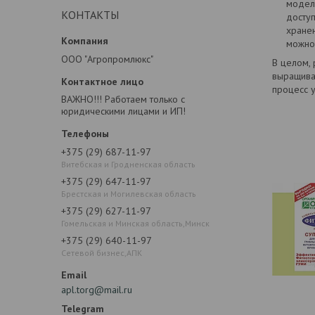
модели
КОНТАКТЫ
доступ
хранен
можно 
ООО "Агропромлюкс"
В целом,
выращиван
процесс у
ВАЖНО!!! Работаем только с
юридическими лицами и ИП!
+375 (29) 687-11-97
Витебская и Гродненская область
+375 (29) 647-11-97
Брестская и Могилевская область
+375 (29) 627-11-97
Гомельская и Минская область,Минск
+375 (29) 640-11-97
Сетевой бизнес,АПК
apl.torg@mail.ru