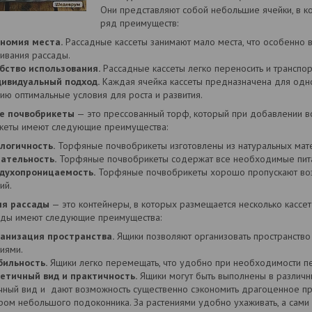
Они представляют собой небольшие ячейки, в к
ряд преимуществ:
номия места.
Рассадные кассеты занимают мало места, что особенно в
ивания рассады.
бство использования.
Рассадные кассеты легко переносить и транспор
ивидуальный подход.
Каждая ячейка кассеты предназначена для одно
ию оптимальные условия для роста и развития.
е почвобрикеты
— это прессованный торф, который при добавлении в
кеты имеют следующие преимущества:
логичность.
Торфяные почвобрикеты изготовлены из натуральных мате
ательность.
Торфяные почвобрикеты содержат все необходимые питат
духопроницаемость.
Торфяные почвобрикеты хорошо пропускают возд
ий.
ля рассады
— это контейнеры, в которых размещается несколько кассет
ады имеют следующие преимущества:
анизация пространства.
Ящики позволяют организовать пространство
иями.
ильность.
Ящики легко перемещать, что удобно при необходимости пе
етичный вид и практичность.
Ящики могут быть выполнены в различн
чный вид и дают возможность существенно сэкономить драгоценное прос
ром небольшого подоконника. За растениями удобно ухаживать, а сами