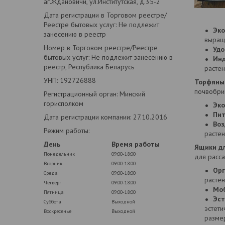
аг.Ждановичи, ул.Институтская, д.35-2
Дата регистрации в Торговом реестре/
Реестре бытовых услуг: Не подлежит
Эко
занесению в реестр
выращ
Номер в Торговом реестре/Реестре
Удо
бытовых услуг: Не подлежит занесению в
Инд
реестр, Республика Беларусь
растен
УНП: 192726888
Торфяны
почвобри
Регистрационный орган: Минский
горисполком
Эко
Пит
Дата регистрации компании: 27.10.2016
Воз
Режим работы:
растен
День
Время работы
Ящики д
Понедельник
09:00-18:00
для расс
Вторник
09:00-18:00
Орг
Среда
09:00-18:00
растен
Четверг
09:00-18:00
Моб
Пятница
09:00-18:00
Эст
Суббота
Выходной
эстети
Воскресенье
Выходной
разме